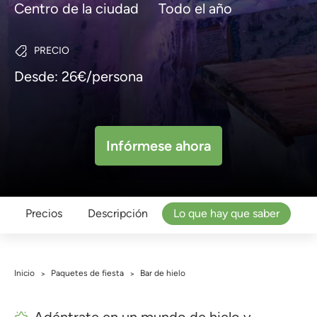
Centro de la ciudad
Todo el año
PRECIO
Desde: 26€/persona
Infórmese ahora
Precios
Descripción
Lo que hay que saber
Inicio
Paquetes de fiesta
Bar de hielo
>
>