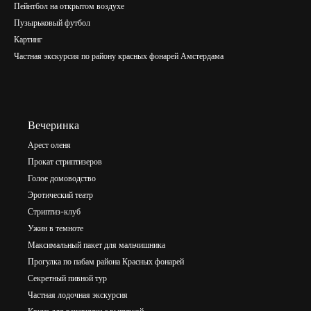
Пейнтбол на открытом воздухе
Пузырьковый футбол
Картинг
Частная экскурсия по району красных фонарей Амстердама
Вечеринка
Арест оленя
Прокат стриптизеров
Голое домоводство
Эротический театр
Стриптиз-клуб
Ужин в темноте
Максимальный пакет для мальчишника
Прогулка по пабам района Красных фонарей
Секретный пивной тур
Частная лодочная экскурсия