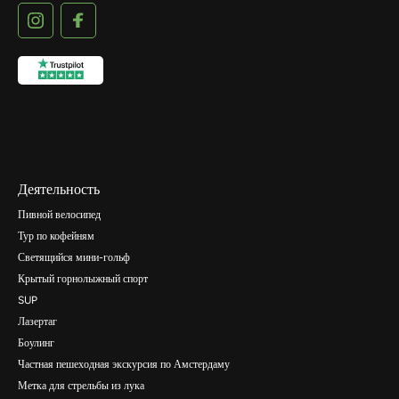
Деятельность
Пивной велосипед
Тур по кофейням
Светящийся мини-гольф
Крытый горнолыжный спорт
SUP
Лазертаг
Боулинг
Частная пешеходная экскурсия по Амстердаму
Метка для стрельбы из лука