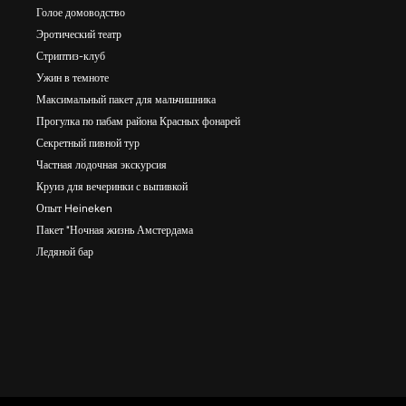
Голое домоводство
Эротический театр
Стриптиз-клуб
Ужин в темноте
Максимальный пакет для мальчишника
Прогулка по пабам района Красных фонарей
Секретный пивной тур
Частная лодочная экскурсия
Круиз для вечеринки с выпивкой
Опыт Heineken
Пакет "Ночная жизнь Амстердама
Ледяной бар