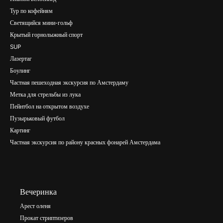
Тур по кофейням
Светящийся мини-гольф
Крытый горнолыжный спорт
SUP
Лазертаг
Боулинг
Частная пешеходная экскурсия по Амстердаму
Метка для стрельбы из лука
Пейнтбол на открытом воздухе
Пузырьковый футбол
Картинг
Частная экскурсия по району красных фонарей Амстердама
Вечеринка
Арест оленя
Прокат стриптизеров