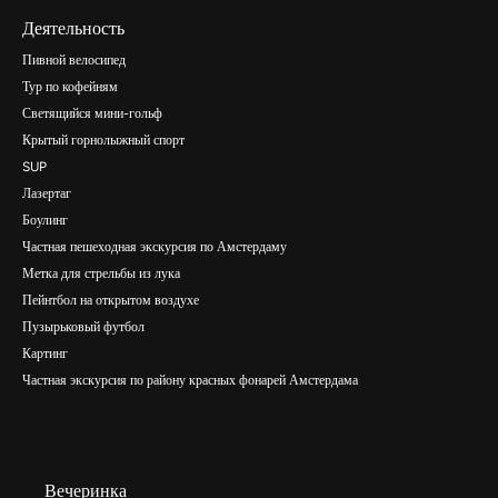
Деятельность
Пивной велосипед
Тур по кофейням
Светящийся мини-гольф
Крытый горнолыжный спорт
SUP
Лазертаг
Боулинг
Частная пешеходная экскурсия по Амстердаму
Метка для стрельбы из лука
Пейнтбол на открытом воздухе
Пузырьковый футбол
Картинг
Частная экскурсия по району красных фонарей Амстердама
Вечеринка