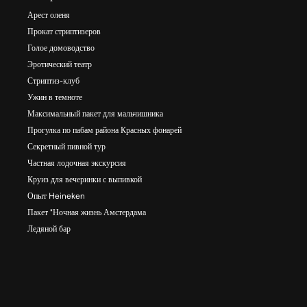
Арест оленя
Прокат стриптизеров
Голое домоводство
Эротический театр
Стриптиз-клуб
Ужин в темноте
Максимальный пакет для мальчишника
Прогулка по пабам района Красных фонарей
Секретный пивной тур
Частная лодочная экскурсия
Круиз для вечеринки с выпивкой
Опыт Heineken
Пакет "Ночная жизнь Амстердама
Ледяной бар