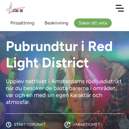
Prissättning
Beskrivning
Saker att veta
Pubrundtur i Red
Light District
Upplev nattlivet i Amsterdams rödljusdistrikt
när du besöker de bästa barerna i området,
var och en med sin egen karaktär och
atmosfär.
STARTTIDPUNKT
VARAKTIGHET