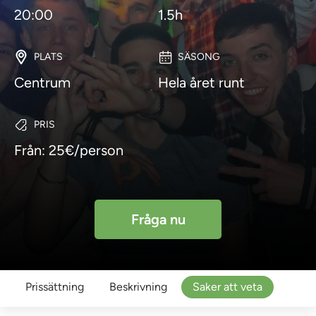
20:00
1.5h
PLATS
SÄSONG
Centrum
Hela året runt
PRIS
Från: 25€/person
Fråga nu
Prissättning
Beskrivning
Saker att veta