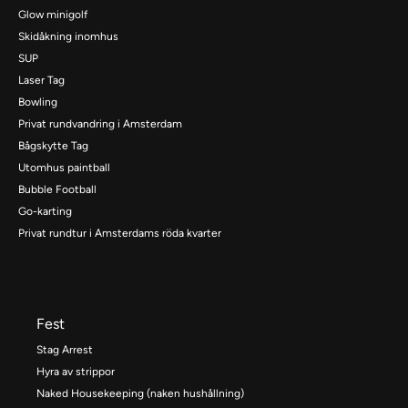
Glow minigolf
Skidåkning inomhus
SUP
Laser Tag
Bowling
Privat rundvandring i Amsterdam
Bågskytte Tag
Utomhus paintball
Bubble Football
Go-karting
Privat rundtur i Amsterdams röda kvarter
Fest
Stag Arrest
Hyra av strippor
Naked Housekeeping (naken hushållning)