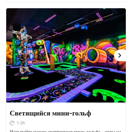
Светящийся мини-гольф
1-2h
Испытайте магию светящегося мини-гольфа - игры на