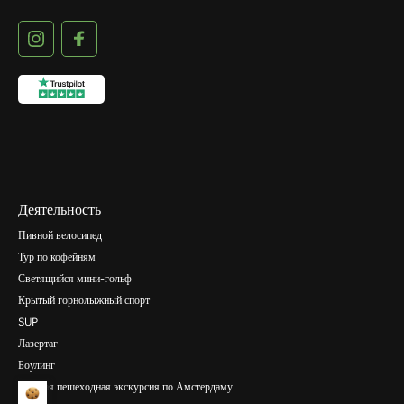
Деятельность
Пивной велосипед
Тур по кофейням
Светящийся мини-гольф
Крытый горнолыжный спорт
SUP
Лазертаг
Боулинг
Частная пешеходная экскурсия по Амстердаму