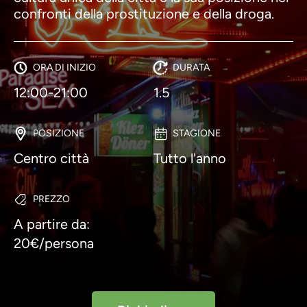
confronti della prostituzione e della droga.
ORA DI INIZIO
DURATA
12:00-21:00
1.5
POSIZIONE
STAGIONE
Centro città
Tutto l'anno
PREZZO
A partire da:
20€/persona