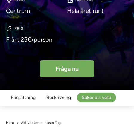
Centrum
Hela året runt
PRIS
Från: 25€/person
Fråga nu
Prissättning
Beskrivning
Saker att veta
Hem
Aktiviteter
Laser Tag
>
>