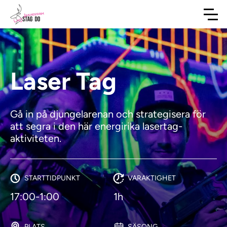
Laser Tag
Gå in på djungelarenan och strategisera för
att segra i den här energirika lasertag-
aktiviteten.
STARTTIDPUNKT
VARAKTIGHET
17:00-1:00
1h
PLATS
SÄSONG