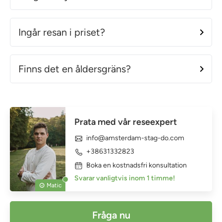
Ingår resan i priset?
Finns det en åldersgräns?
Prata med vår reseexpert
info@amsterdam-stag-do.com
+38631332823
Boka en kostnadsfri konsultation
Svarar vanligtvis inom 1 timme!
Matic
Fråga nu