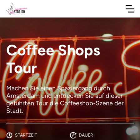
Coffee Shops
Tour
Machen Sie einen Spaziergang durch
Amsterdam und entdecken Sie auf dieser
geführten Tour die Coffeeshop-Szene der
Stadt.
STARTZEIT
DAUER